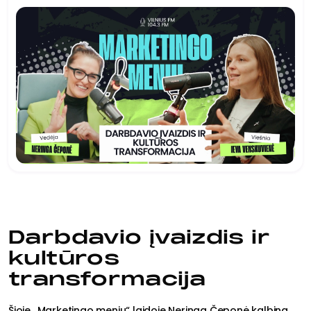
Darbdavio įvaizdis ir
kultūros
transformacija
Šioje „Marketingo meniu“ laidoje Neringa Čeponė kalbina