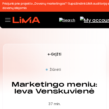
Prisijunk prie projekto „Dovanų marketingas”! Supažindink LiMA auditoriją 
dovanų idėjomis
Grįžti
Žiūrėti
Marketingo meniu:
Ieva Venskuvienė
37 min.