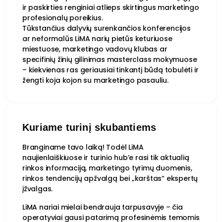
ir paskirties renginiai atlieps skirtingus marketingo
profesionalų poreikius.
Tūkstančius dalyvių surenkančios konferencijos
ar neformalūs LiMA narių pietūs keturiuose
miestuose, marketingo vadovų klubas ar
specifinių žinių gilinimas masterclass mokymuose
– kiekvienas ras geriausiai tinkantį būdą tobulėti ir
žengti koja kojon su marketingo pasauliu.
Kuriame turinį skubantiems
Branginame tavo laiką! Todėl LiMA
naujienlaiškiuose ir turinio hub’e rasi tik aktualią
rinkos informaciją, marketingo tyrimų duomenis,
rinkos tendencijų apžvalgą bei „karštas“ ekspertų
įžvalgas.
LiMA nariai mielai bendrauja tarpusavyje – čia
operatyviai gausi patarimą profesinėmis temomis