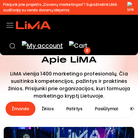
Prisijunk prie projekto „Dovanų marketingas”! Supažindink LiMA
auditoriją su verslo dovanų idėjomis
0
Apie LiMA
LiMA vienija 1400 marketingo profesionalų. Čia
susitinka kompetencijos, pažintys ir praktinės
žinios. Prisijunki prie organizacijos, kuri formuoja
marketingo kryptį Lietuvoje.
Žmonės
Žinios
Patirtys
Pasiūlymai
Kva