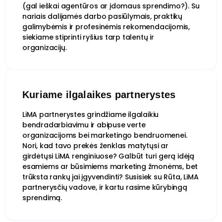
(gal ieškai agentūros ar įdomaus sprendimo?). Su
nariais dalijamės darbo pasiūlymais, praktikų
galimybėmis ir profesinėmis rekomendacijomis,
siekiame stiprinti ryšius tarp talentų ir
organizacijų.
Kuriame ilgalaikes partnerystes
LiMA partnerystes grindžiame ilgalaikiu
bendradarbiavimu ir abipuse verte
organizacijoms bei marketingo bendruomenei.
Nori, kad tavo prekės ženklas matytųsi ar
girdėtųsi LiMA renginiuose? Galbūt turi gerą idėją
esamiems ar būsimiems marketing žmonėms, bet
trūksta rankų jai įgyvendinti? Susisiek su Rūta, LiMA
partnerysčių vadove, ir kartu rasime kūrybingą
sprendimą.