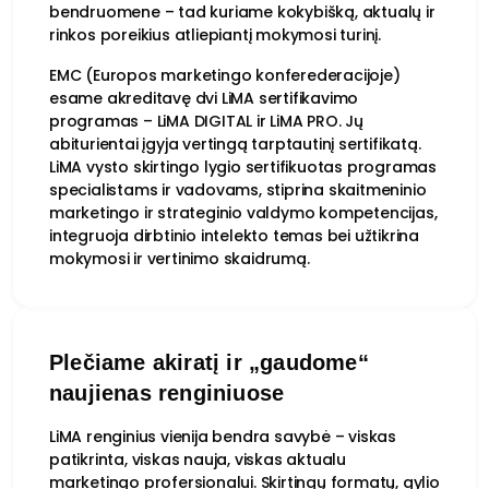
bendruomene – tad kuriame kokybišką, aktualų ir
rinkos poreikius atliepiantį mokymosi turinį.
EMC (Europos marketingo konferederacijoje)
esame akreditavę dvi LiMA sertifikavimo
programas – LiMA DIGITAL ir LiMA PRO. Jų
abiturientai įgyja vertingą tarptautinį sertifikatą.
LiMA vysto skirtingo lygio sertifikuotas programas
specialistams ir vadovams, stiprina skaitmeninio
marketingo ir strateginio valdymo kompetencijas,
integruoja dirbtinio intelekto temas bei užtikrina
mokymosi ir vertinimo skaidrumą.
Plečiame akiratį ir „gaudome“
naujienas renginiuose
LiMA renginius vienija bendra savybė – viskas
patikrinta, viskas nauja, viskas aktualu
marketingo profersionalui. Skirtingų formatų, gylio