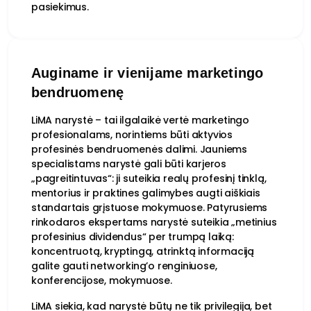
pasiekimus.
Auginame ir vienijame marketingo
bendruomenę
LiMA narystė – tai ilgalaikė vertė marketingo
profesionalams, norintiems būti aktyvios
profesinės bendruomenės dalimi. Jauniems
specialistams narystė gali būti karjeros
„pagreitintuvas“: ji suteikia realų profesinį tinklą,
mentorius ir praktines galimybes augti aiškiais
standartais grįstuose mokymuose. Patyrusiems
rinkodaros ekspertams narystė suteikia „metinius
profesinius dividendus“ per trumpą laiką:
koncentruotą, kryptingą, atrinktą informaciją
galite gauti networking’o renginiuose,
konferencijose, mokymuose.
LiMA siekia, kad narystė būtų ne tik privilegija, bet