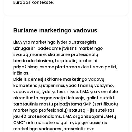
Europos kontekste.
Buriame marketingo vadovus
LiMA yra marketingo lyderio „strateginis
užnugaris“: padedame įtvirtinti marketingo
svarbą įmonėje, skatiname profesionalų
bendradarbiavimą, tarptautinį profesinį
pripažinimą, esame platforma skleisti savo patirtį
ir žinias.
Didelis dėmesį skiriame marketingo vadovų
kompetencijų stiprinimui, ypač finansų valdymo,
vadovavimo, lyderystės srityse. LiMA yra vienintelė
akredituota organizacija Lietuvoje, galinti suteikti
tarptautiniu mastu pripažįstamą SMP (sertifikuotų
marketingo profesionalų) statusą – jis suteiktas
jau 42 profesionalams. LiMA organizuojami „Metų
CMO“ rinkimai suteikia galimybę geriausiems
marketingo vadovams įprasminti savo