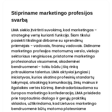
Stipriname marketingo profesijos
svarbą
LiMA siekia įtvirtinti suvokimą, kad marketingas –
strateginę vertę kurianti funkcija. Šiam tikslui
pasiekti tikslingai dirbame su sprendimų
priėmėjais – vadovais, finansų vadovais. Didiname
marketingo profesijos matomumą verslo, viešojo
sektoriaus renginiuose, pristatome marketingo
profesionalus visuomenei, akademinei
bendruomenei – tokiu būdu į šią rinką
pritraukiame talentus. LiMA aktyviai jungiasi į
iniciatyvas, kurios skatina profesinių standartų
laikymąsi, atsakingą komunikaciją, žinių mainus ir
ilgalaikės vertės kūrimą. Bendradarbiaudama su
Europos marketingo konfederacija, LiMA prisideda
prie tarptautinio dialogo ir gerųjų praktikų
sklaidos, užtikrindama, kad Lietuvos marketingo
bendruomenė būtų matoma platesniame