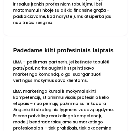
ir realus įrankis profesiniam tobulėjimui bei
matomumui rinkoje su aiškia finansine grąža –
paskaičiavome, kad narystė jums atsiperka jau
nuo trečio renginio.
Padedame kilti profesiniais laiptais
LiMA – patikimas partneris, jei ketinate tobulėti
pats/pati, norite auginti ir stiprinti savo
marketingo komandą, o gal suorganizuoti
vertingus mokymus savo klientams.
LiMA marketingo kursai ir mokymai skirti
kompetencijų stiprinimui visais profesinio kelio
etapais – nuo pirmųjų pažinimo su rinkodara
žingsnių iki strateginio lygmens vadovų ugdymo.
Esame patvirtinę marketingo kompetencijų
modelį, bendradarbiaujame su marketingo
profesionalais – tiek praktikais, tiek akademine