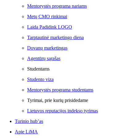
Mentorystės programa nariams
Metų CMO rinkimai
Laida Padidink LOGO
Tarptautinė marketingo diena
Dovanų marketingas
Agentūrų sąrašas
Studentams
Studento viza
Mentorystės programa studentams
Tyrimai, prie kurių prisidedame
Lietuvos reputacijos indekso tyrimas
Turinio hub’as
Apie LiMA