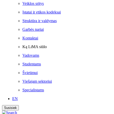
Veiklos sritys
Įstatai ir etikos kodeksai
Struktūra ir valdymas
Garbės nariai
Kontaktai
Ką LiMA siūlo
Vadovams
Studentams
Švietimui
Viešajam sektoriui
Specialistams
EN
Susisiek