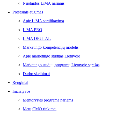
Nuolaidos LiMA nariams
Profesinis augimas
Apie LiMA sertifikavimą
LiMA PRO
LiMA DIGITAL
Marketingo kompetencijų modelis
Apie marketingo studijas Lietuvoje
Marketingo studijų programų Lietuvoje sąrašas
Darbo skelbimai
Renginiai
Iniciatyvos
Mentorystės programa nariams
Metų CMO rinkimai