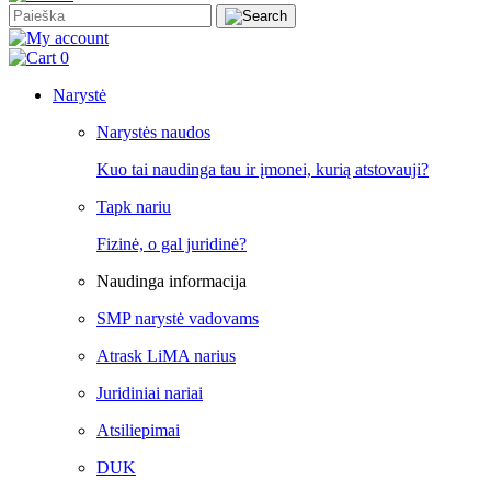
0
Narystė
Narystės naudos
Kuo tai naudinga tau ir įmonei, kurią atstovauji?
Tapk nariu
Fizinė, o gal juridinė?
Naudinga informacija
SMP narystė vadovams
Atrask LiMA narius
Juridiniai nariai
Atsiliepimai
DUK