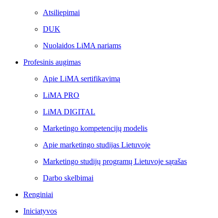
Atsiliepimai
DUK
Nuolaidos LiMA nariams
Profesinis augimas
Apie LiMA sertifikavimą
LiMA PRO
LiMA DIGITAL
Marketingo kompetencijų modelis
Apie marketingo studijas Lietuvoje
Marketingo studijų programų Lietuvoje sąrašas
Darbo skelbimai
Renginiai
Iniciatyvos