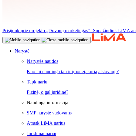
Prisijunk prie projekto „Dovanų marketingas”! Supažindink LiMA aud
Narystė
Narystės naudos
Kuo tai naudinga tau ir įmonei, kurią atstovauji?
Tapk nariu
Fizinė, o gal juridinė?
Naudinga informacija
SMP narystė vadovams
Atrask LiMA narius
Juridiniai nariai