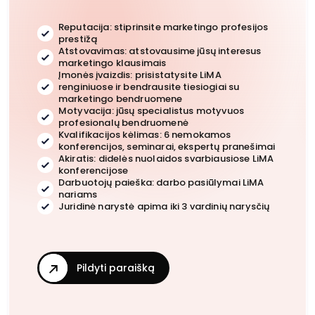
Reputacija: stiprinsite marketingo profesijos
prestižą
Atstovavimas: atstovausime jūsų interesus
marketingo klausimais
Įmonės įvaizdis: prisistatysite LiMA
renginiuose ir bendrausite tiesiogiai su
marketingo bendruomene
Motyvacija: jūsų specialistus motyvuos
profesionalų bendruomenė
Kvalifikacijos kėlimas: 6 nemokamos
konferencijos, seminarai, ekspertų pranešimai
Akiratis: didelės nuolaidos svarbiausiose LiMA
konferencijose
Darbuotojų paieška: darbo pasiūlymai LiMA
nariams
Juridinė narystė apima iki 3 vardinių narysčių
Pildyti paraišką