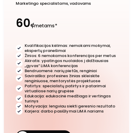
Marketingo specialistams, vadovams
60
€
/metams*
Kvalifikacijos kėlimas: nemokami mokymai,
ekspertų pranešimai
Žinios: 6 nemokamos konferencijos per metus
Akiratis: ypatingos nuolaidos į didžiausias
„gyvas“ LiMA konferencijas
Bendruomenė: narių pietūs, renginiai
Saviraiška: profesines žinias skleiskite
renginiuose, mentorystės projektuose
Patirtys: specialistų patirtys ir patarimai
virtualiose narių grupėse
Edukacija: edukacinė medžiaga ir vertingas
turinys
Motyvacija: lengviau siekti geresnio rezultato
Karjera: darbo pasiūlymai LiMA nariams