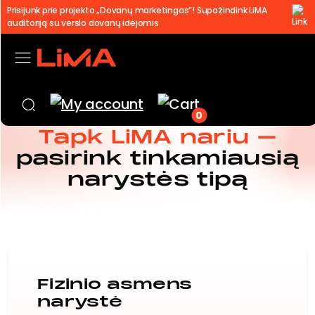
Prisijunk prie projekto „Dovanų marketingas”! Supažindink LiMA
auditoriją su verslo dovanų idėjomis
0
Tapk LiMA nariu –
pasirink tinkamiausią
narystės tipą
Fizinio asmens
narystė