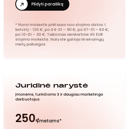
Pildyti paraišką
* Nario mokestis priklauso nuo stojimo datos: I
ketvirtį - 120 €, po 04-01 – 90 €, po 07-01 – 60 €,
po 10-01 – 30 €. Taikomas vienkartinis 40 EUR
stojimo mokestis. Narystė galioja iki einamųjų
metų pabaigos.
Juridinė narystė
Įmonėms, turinčioms 3 ir daugiau marketingo
darbuotojus
250
€
/metams*