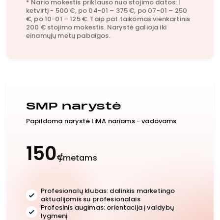
* Nario mokestis priklauso nuo stojimo datos: I
ketvirtį - 500 €, po 04-01 – 375 €, po 07-01 – 250
€, po 10-01 – 125 €. Taip pat taikomas vienkartinis
200 € stojimo mokestis. Narystė galioja iki
einamųjų metų pabaigos.
SMP narystė
Papildoma narystė LiMA nariams - vadovams
150
€
/metams
Profesionalų klubas: dalinkis marketingo
aktualijomis su profesionalais
Profesinis augimas: orientacija į valdybų
lygmenį