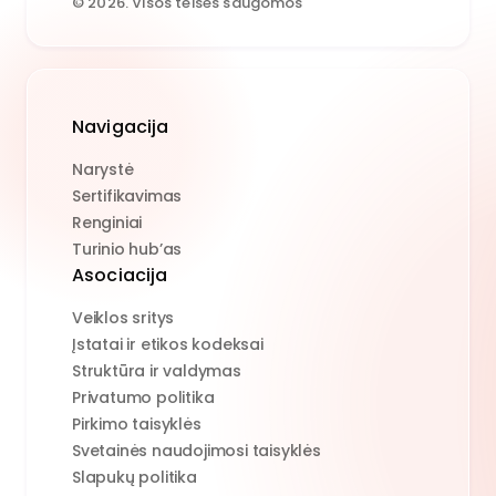
© 2026. Visos teisės saugomos
Navigacija
Narystė
Sertifikavimas
Renginiai
Turinio hub’as
Asociacija
Veiklos sritys
Įstatai ir etikos kodeksai
Struktūra ir valdymas
Privatumo politika
Pirkimo taisyklės
Svetainės naudojimosi taisyklės
Slapukų politika