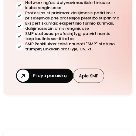
Networking'as: dalyvavimas išskirtiniuose
klubo renginiuose
Profesijos stiprinimas: dalijimasis patirtimi ir
prisidėjimas prie profesijos prestižo stiprinimo
Ekspertiškumas: ekspertinio turinio kūrimas,
dalijimasis žiniomis renginiuose
SMP statusas: profesinį lygį patvirtinantis
tarptautinis sertifikatas
SMP ženkliukas: teisė naudoti "SMP" statuso
trumpinį Linkedin profilyje, CV, kt.
Pildyti paraišką
Apie SMP