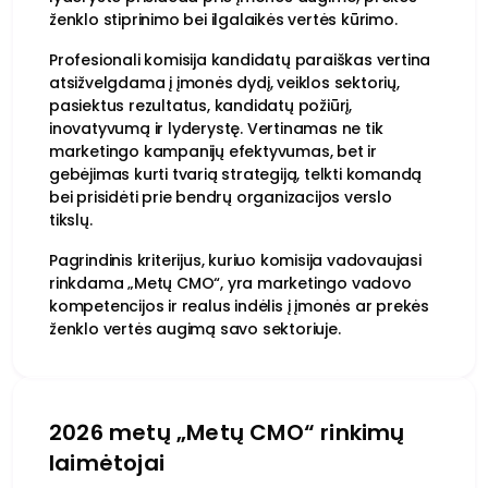
ženklo stiprinimo bei ilgalaikės vertės kūrimo.
Profesionali komisija kandidatų paraiškas vertina
atsižvelgdama į įmonės dydį, veiklos sektorių,
pasiektus rezultatus, kandidatų požiūrį,
inovatyvumą ir lyderystę. Vertinamas ne tik
marketingo kampanijų efektyvumas, bet ir
gebėjimas kurti tvarią strategiją, telkti komandą
bei prisidėti prie bendrų organizacijos verslo
tikslų.
Pagrindinis kriterijus, kuriuo komisija vadovaujasi
rinkdama „Metų CMO“, yra marketingo vadovo
kompetencijos ir realus indėlis į įmonės ar prekės
ženklo vertės augimą savo sektoriuje.
2026 metų „Metų CMO“ rinkimų
laimėtojai