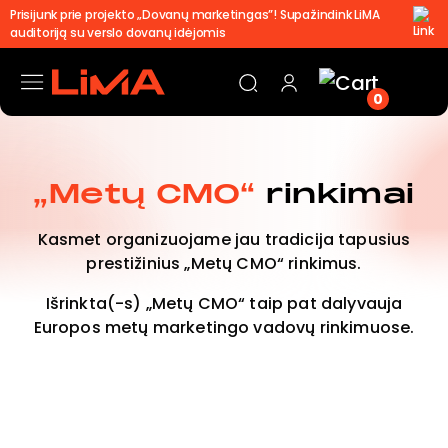
Prisijunk prie projekto „Dovanų marketingas”! Supažindink LiMA
auditoriją su verslo dovanų idėjomis
0
„Metų CMO“
rinkimai
Kasmet organizuojame jau tradicija tapusius
prestižinius „Metų CMO“ rinkimus.
Išrinkta(-s) „Metų CMO“ taip pat dalyvauja
Europos metų marketingo vadovų rinkimuose.