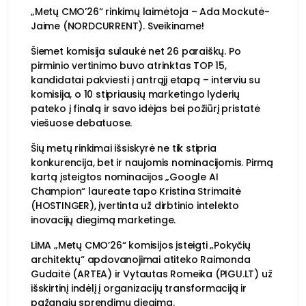
„Metų CMO’26“ rinkimų laimėtoja – Ada Mockutė-
Jaime (NORDCURRENT). Sveikiname!
Šiemet komisija sulaukė net 26 paraiškų. Po
pirminio vertinimo buvo atrinktas TOP 15,
kandidatai pakviesti į antrąjį etapą – interviu su
komisija, o 10 stipriausių marketingo lyderių
pateko į finalą ir savo idėjas bei požiūrį pristatė
viešuose debatuose.
Šių metų rinkimai išsiskyrė ne tik stipria
konkurencija, bet ir naujomis nominacijomis. Pirmą
kartą įsteigtos nominacijos „Google AI
Champion“ laureate tapo Kristina Strimaitė
(HOSTINGER), įvertinta už dirbtinio intelekto
inovacijų diegimą marketinge.
LiMA „Metų CMO’26“ komisijos įsteigti „Pokyčių
architektų“ apdovanojimai atiteko Raimonda
Gudaitė (ARTEA) ir Vytautas Romeika (PIGU.LT) už
išskirtinį indėlį į organizacijų transformaciją ir
pažangių sprendimų diegimą.