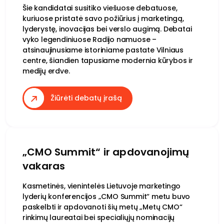
Šie kandidatai susitiko viešuose debatuose,
kuriuose pristatė savo požiūrius į marketingą,
lyderystę, inovacijas bei verslo augimą. Debatai
vyko legendiniuose Radijo namuose –
atsinaujinusiame istoriniame pastate Vilniaus
centre, šiandien tapusiame modernia kūrybos ir
medijų erdve.
Žiūrėti debatų įrašą
„CMO Summit“ ir apdovanojimų
vakaras
Kasmetinės, vienintelės Lietuvoje marketingo
lyderių konferencijos „CMO Summit“ metu buvo
paskelbti ir apdovanoti šių metų „Metų CMO“
rinkimų laureatai bei specialiųjų nominacijų