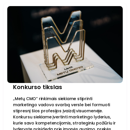
Konkurso tikslas
„Metų CMO“ rinkimais siekiame stiprinti
marketingo vadovo svarbą versle bei formuoti
stipresnį šios profesijos įvaizdį visuomenėje.
Konkursu siekiame įvertinti marketingo lyderius,
kurie savo kompetencijomis, strateginiu požiūriu ir
lyderyste prisideda prie įmonės augimo, prekės