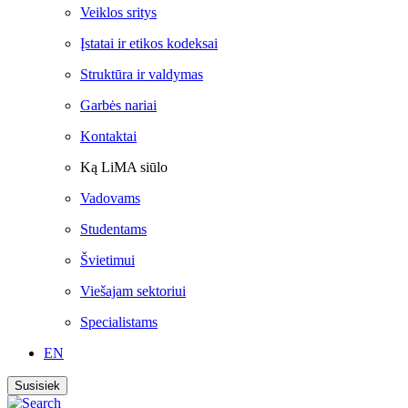
Veiklos sritys
Įstatai ir etikos kodeksai
Struktūra ir valdymas
Garbės nariai
Kontaktai
Ką LiMA siūlo
Vadovams
Studentams
Švietimui
Viešajam sektoriui
Specialistams
EN
Susisiek