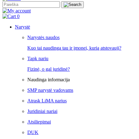
0
Narystė
Narystės naudos
Kuo tai naudinga tau ir įmonei, kurią atstovauji?
Tapk nariu
Fizinė, o gal juridinė?
Naudinga informacija
SMP narystė vadovams
Atrask LiMA narius
Juridiniai nariai
Atsiliepimai
DUK