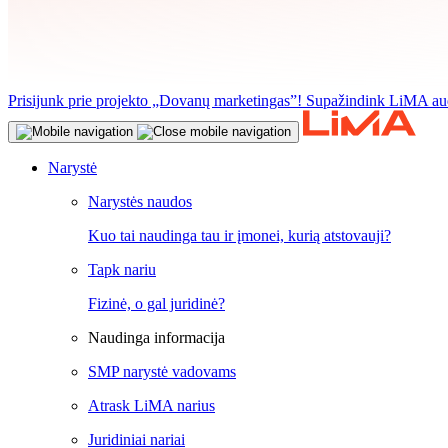
Prisijunk prie projekto „Dovanų marketingas”! Supažindink LiMA aud
Narystė
Narystės naudos
Kuo tai naudinga tau ir įmonei, kurią atstovauji?
Tapk nariu
Fizinė, o gal juridinė?
Naudinga informacija
SMP narystė vadovams
Atrask LiMA narius
Juridiniai nariai