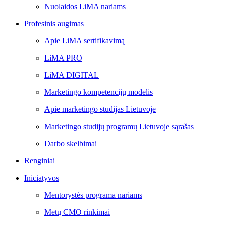
Nuolaidos LiMA nariams
Profesinis augimas
Apie LiMA sertifikavimą
LiMA PRO
LiMA DIGITAL
Marketingo kompetencijų modelis
Apie marketingo studijas Lietuvoje
Marketingo studijų programų Lietuvoje sąrašas
Darbo skelbimai
Renginiai
Iniciatyvos
Mentorystės programa nariams
Metų CMO rinkimai