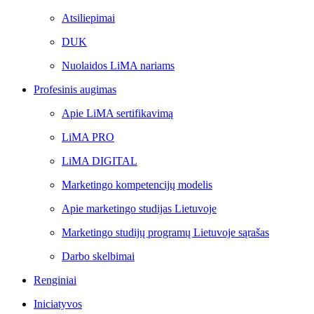
Atsiliepimai
DUK
Nuolaidos LiMA nariams
Profesinis augimas
Apie LiMA sertifikavimą
LiMA PRO
LiMA DIGITAL
Marketingo kompetencijų modelis
Apie marketingo studijas Lietuvoje
Marketingo studijų programų Lietuvoje sąrašas
Darbo skelbimai
Renginiai
Iniciatyvos