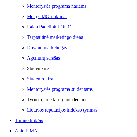
Mentorystės programa nariams
Metų CMO rinkimai
Laida Padidink LOGO
Tarptautinė marketingo diena
Dovanų marketingas
Agentūrų sąrašas
Studentams
Studento viza
Mentorystės programa studentams
Tyrimai, prie kurių prisidedame
Lietuvos reputacijos indekso tyrimas
Turinio hub’as
Apie LiMA