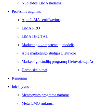
Nuolaidos LiMA nariams
Profesinis augimas
Apie LiMA sertifikavimą
LiMA PRO
LiMA DIGITAL
Marketingo kompetencijų modelis
Apie marketingo studijas Lietuvoje
Marketingo studijų programų Lietuvoje sąrašas
Darbo skelbimai
Renginiai
Iniciatyvos
Mentorystės programa nariams
Metų CMO rinkimai