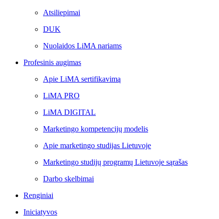
Atsiliepimai
DUK
Nuolaidos LiMA nariams
Profesinis augimas
Apie LiMA sertifikavimą
LiMA PRO
LiMA DIGITAL
Marketingo kompetencijų modelis
Apie marketingo studijas Lietuvoje
Marketingo studijų programų Lietuvoje sąrašas
Darbo skelbimai
Renginiai
Iniciatyvos