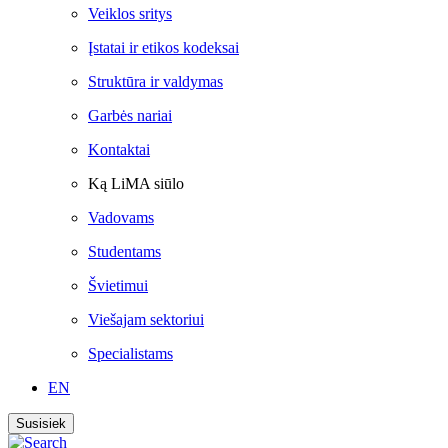
Veiklos sritys
Įstatai ir etikos kodeksai
Struktūra ir valdymas
Garbės nariai
Kontaktai
Ką LiMA siūlo
Vadovams
Studentams
Švietimui
Viešajam sektoriui
Specialistams
EN
Susisiek