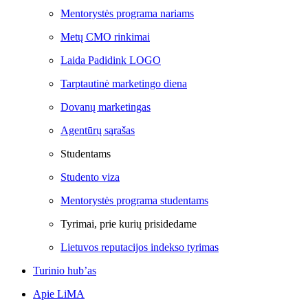
Mentorystės programa nariams
Metų CMO rinkimai
Laida Padidink LOGO
Tarptautinė marketingo diena
Dovanų marketingas
Agentūrų sąrašas
Studentams
Studento viza
Mentorystės programa studentams
Tyrimai, prie kurių prisidedame
Lietuvos reputacijos indekso tyrimas
Turinio hub’as
Apie LiMA