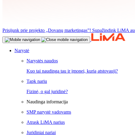
Prisijunk prie projekto „Dovanų marketingas”! Supažindink LiMA aud
Narystė
Narystės naudos
Kuo tai naudinga tau ir įmonei, kurią atstovauji?
Tapk nariu
Fizinė, o gal juridinė?
Naudinga informacija
SMP narystė vadovams
Atrask LiMA narius
Juridiniai nariai