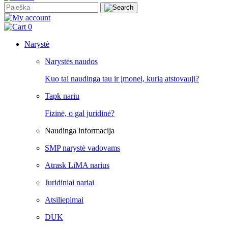
0
Narystė
Narystės naudos
Kuo tai naudinga tau ir įmonei, kurią atstovauji?
Tapk nariu
Fizinė, o gal juridinė?
Naudinga informacija
SMP narystė vadovams
Atrask LiMA narius
Juridiniai nariai
Atsiliepimai
DUK