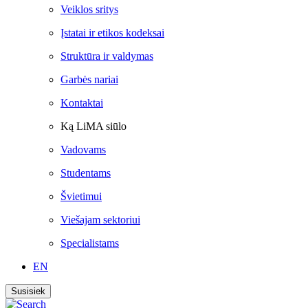
Veiklos sritys
Įstatai ir etikos kodeksai
Struktūra ir valdymas
Garbės nariai
Kontaktai
Ką LiMA siūlo
Vadovams
Studentams
Švietimui
Viešajam sektoriui
Specialistams
EN
Susisiek