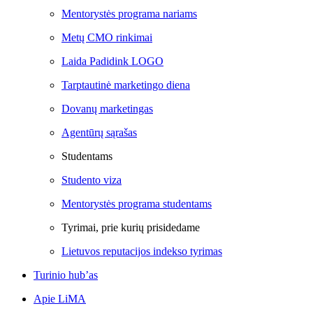
Mentorystės programa nariams
Metų CMO rinkimai
Laida Padidink LOGO
Tarptautinė marketingo diena
Dovanų marketingas
Agentūrų sąrašas
Studentams
Studento viza
Mentorystės programa studentams
Tyrimai, prie kurių prisidedame
Lietuvos reputacijos indekso tyrimas
Turinio hub’as
Apie LiMA