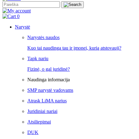
0
Narystė
Narystės naudos
Kuo tai naudinga tau ir įmonei, kurią atstovauji?
Tapk nariu
Fizinė, o gal juridinė?
Naudinga informacija
SMP narystė vadovams
Atrask LiMA narius
Juridiniai nariai
Atsiliepimai
DUK