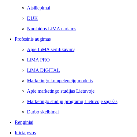
Atsiliepimai
DUK
Nuolaidos LiMA nariams
Profesinis augimas
Apie LiMA sertifikavimą
LiMA PRO
LiMA DIGITAL
Marketingo kompetencijų modelis
Apie marketingo studijas Lietuvoje
Marketingo studijų programų Lietuvoje sąrašas
Darbo skelbimai
Renginiai
Iniciatyvos