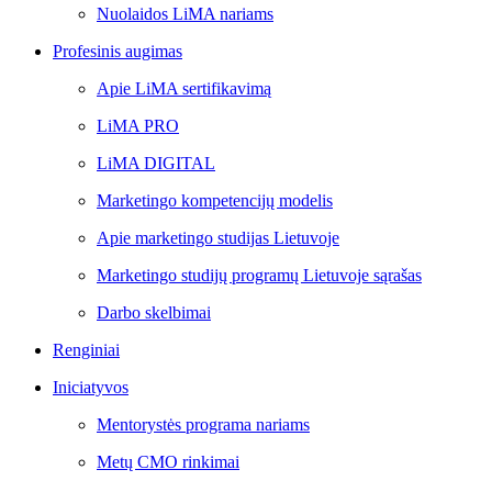
Nuolaidos LiMA nariams
Profesinis augimas
Apie LiMA sertifikavimą
LiMA PRO
LiMA DIGITAL
Marketingo kompetencijų modelis
Apie marketingo studijas Lietuvoje
Marketingo studijų programų Lietuvoje sąrašas
Darbo skelbimai
Renginiai
Iniciatyvos
Mentorystės programa nariams
Metų CMO rinkimai