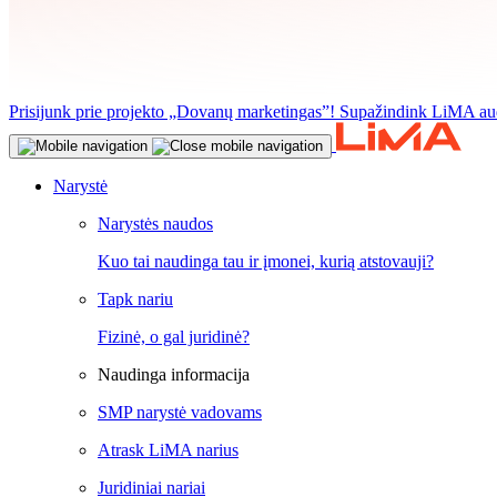
Prisijunk prie projekto „Dovanų marketingas”! Supažindink LiMA aud
Narystė
Narystės naudos
Kuo tai naudinga tau ir įmonei, kurią atstovauji?
Tapk nariu
Fizinė, o gal juridinė?
Naudinga informacija
SMP narystė vadovams
Atrask LiMA narius
Juridiniai nariai