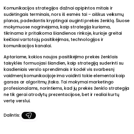
Komunikacijos strategijos dažnai apipintos mitais ir
sudėtingais terminais, nors iš esmės tai – aiškus veiksmų
planas, padedantis kryptingai auginti prekės ženklą. Šiuose
mokymuose nagrinėjama, kaip strategija kuriama,
tikrinama ir pritaikoma šiandienos rinkoje, kurioje greitai
keičiasi vartotojų pasitikėjimas, technologijos ir
komunikacijos kanalai.
Aptariame, kokios naujos pasitikėjimo prekės ženklais
taisyklės formuojasi šiandien, kaip strategiją suderinti su
kasdieniais verslo sprendimais ir kodėl vis svarbesnį
vaidmenį komunikacijoje ima vaidinti tokie elementai kaip
garsas ar algoritmų įtaka. Tai mokymai marketingo
profesionalams, norintiems, kad jų prekės ženklo strategija
ne tik gerai atrodytų prezentacijose, bet ir realiai kurtų
vertę verslui.
Dalintis: