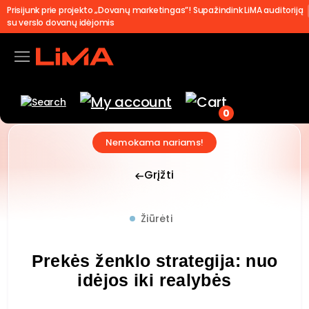
Prisijunk prie projekto „Dovanų marketingas”! Supažindink LiMA auditoriją
su verslo dovanų idėjomis
0
Nemokama nariams!
Grįžti
Žiūrėti
Prekės ženklo strategija: nuo
idėjos iki realybės