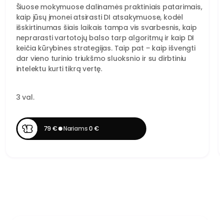
Šiuose mokymuose dalinamės praktiniais patarimais,
kaip jūsų įmonei atsirasti DI atsakymuose, kodėl
išskirtinumas šiais laikais tampa vis svarbesnis, kaip
neprarasti vartotojų balso tarp algoritmų ir kaip DI
keičia kūrybines strategijas. Taip pat – kaip išvengti
dar vieno turinio triukšmo sluoksnio ir su dirbtiniu
intelektu kurti tikrą vertę.
3 val.
79 €
Nariams
0 €