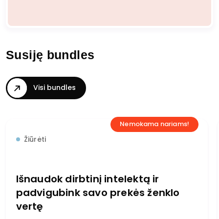
Susiję bundles
Visi bundles
Nemokama nariams!
Žiūrėti
Išnaudok dirbtinį intelektą ir
padvigubink savo prekės ženklo
vertę