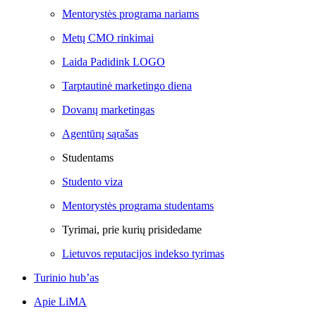
Mentorystės programa nariams
Metų CMO rinkimai
Laida Padidink LOGO
Tarptautinė marketingo diena
Dovanų marketingas
Agentūrų sąrašas
Studentams
Studento viza
Mentorystės programa studentams
Tyrimai, prie kurių prisidedame
Lietuvos reputacijos indekso tyrimas
Turinio hub’as
Apie LiMA