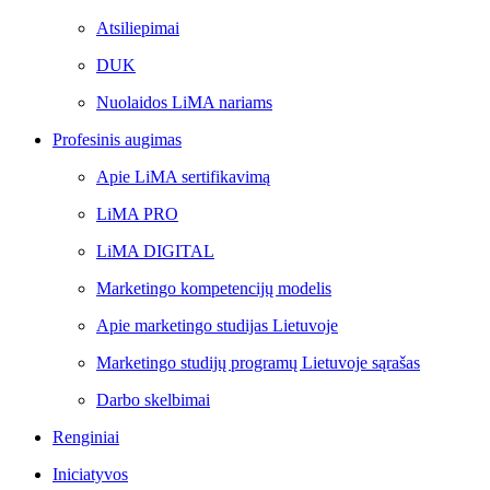
Atsiliepimai
DUK
Nuolaidos LiMA nariams
Profesinis augimas
Apie LiMA sertifikavimą
LiMA PRO
LiMA DIGITAL
Marketingo kompetencijų modelis
Apie marketingo studijas Lietuvoje
Marketingo studijų programų Lietuvoje sąrašas
Darbo skelbimai
Renginiai
Iniciatyvos