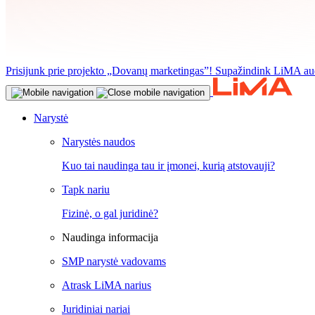
Prisijunk prie projekto „Dovanų marketingas”! Supažindink LiMA aud
Narystė
Narystės naudos
Kuo tai naudinga tau ir įmonei, kurią atstovauji?
Tapk nariu
Fizinė, o gal juridinė?
Naudinga informacija
SMP narystė vadovams
Atrask LiMA narius
Juridiniai nariai