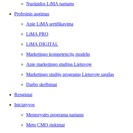
Nuolaidos LiMA nariams
Profesinis augimas
Apie LiMA sertifikavimą
LiMA PRO
LiMA DIGITAL
Marketingo kompetencijų modelis
Apie marketingo studijas Lietuvoje
Marketingo studijų programų Lietuvoje sąrašas
Darbo skelbimai
Renginiai
Iniciatyvos
Mentorystės programa nariams
Metų CMO rinkimai