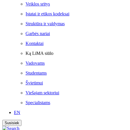
Veiklos sritys
Įstatai ir etikos kodeksai
Struktūra ir valdymas
Garbės nariai
Kontaktai
Ką LiMA siūlo
Vadovams
Studentams
Švietimui
Viešajam sektoriui
Specialistams
EN
Susisiek