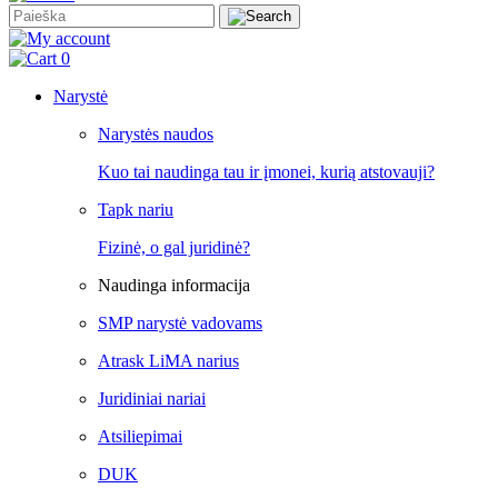
0
Narystė
Narystės naudos
Kuo tai naudinga tau ir įmonei, kurią atstovauji?
Tapk nariu
Fizinė, o gal juridinė?
Naudinga informacija
SMP narystė vadovams
Atrask LiMA narius
Juridiniai nariai
Atsiliepimai
DUK