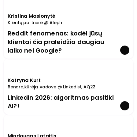
Kristina Masionytė
Klientų partnerė @ Aleph
Reddit fenomenas: kodėl jūsų
klientai čia praleidžia daugiau
laiko nei Google?
Kotryna Kurt
Bendraįkūrėja, vadovė @ Linkedist, AQ22
LinkedIn 2026: algoritmas pasitiki
AI?!
Mindaugas Lataitis