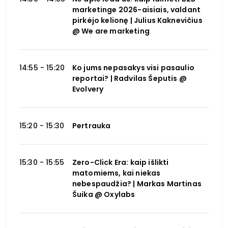
marketinge 2026-aisiais, valdant
pirkėjo kelionę | Julius Kaknevičius
@ We are marketing
14:55 - 15:20
Ko jums nepasakys visi pasaulio
reportai? | Radvilas Šeputis @
Evolvery
15:20 - 15:30
Pertrauka
15:30 - 15:55
Zero-Click Era: kaip išlikti
matomiems, kai niekas
nebespaudžia? | Markas Martinas
Šuika @ Oxylabs