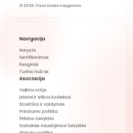
© 2026. Visos teisės saugomos
Navigacija
Narystė
Sertifikavimas
Renginiai
Turinio hub’as
Asociacija
Veiklos sritys
Įstatai ir etikos kodeksai
Struktūra ir valdymas
Privatumo politika
Pirkimo taisyklės
Svetainės naudojimosi taisyklės
Slapukų politika