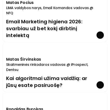
Matas Pocius
LiMA valdybos narys, Email Komandos vadovas @
NFQ
Email Marketing higiena 2026:
svarbiau už bet kokį dirbtinį
intelektą
Matas Širvinskas
Skaitmeninės rinkodaros vadovas @ iProspect,
Dentsu
Kai algoritmai užima valdžią: ar
jūsų esate pasiruošę?
Ronaldas Burokas