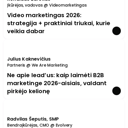
Įkūrėjas, vadovas @ Videomarketingas
Video marketingas 2026:
strategija + praktiniai triukai, kurie
veikia dabar
Julius Kaknevičius
Partneris @ We Are Marketing
Ne apie lead’us: kaip laimėti B2B
marketinge 2026-aisiais, valdant
pirkėjo kelionę
Radvilas Šeputis, SMP
Bendraįkūrėjas, CMO @ Evolvery