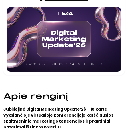
Apie renginį
Jubiliejinė Digital Marketing Update’26 – 10 kartą
vyksiančioje virtualioje konferencijoje karščiausios
skaitmeninio marketingo tendencijos ir praktiniai
patarimai iš rinkos lyderių!