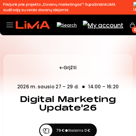
Prisijunk prie projekto „Dovanų marketingas”! Supažindink LiMA
auditoriją su verslo dovanų idėjomis
Grįžti
2026 m. sausio 27 – 29 d.
14:00 – 16:20
Digital Marketing
Update'26
79 €
Nariams
0 €