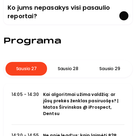
Ko jums nepasakys visi pasaulio
reportai?
Programa
Sausio 27
Sausio 28
Sausio 29
14:05 - 14:30
Kai algoritmai užima valdžią: ar
jūsų prekės ženklas pasiruošęs? |
Matas Širvinskas @ iProspect,
Dentsu
14:30 - 14:55
Ne apie lead’us: kaip laimėti B2B