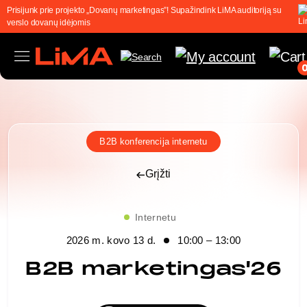
Prisijunk prie projekto „Dovanų marketingas”! Supažindink LiMA auditoriją su
verslo dovanų idėjomis
B2B konferencija internetu
Grįžti
Internetu
2026 m. kovo 13 d.
10:00 – 13:00
B2B marketingas'26