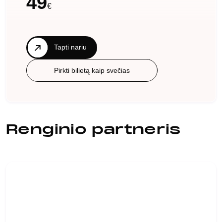
49
€
Tapti nariu
Pirkti bilietą kaip svečias
Renginio partneris