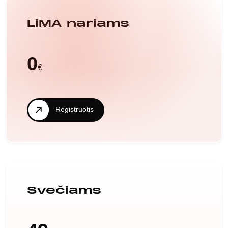
LiMA nariams
0
€
Registruotis
Svečiams