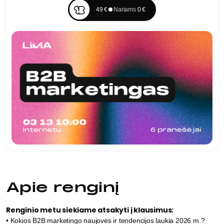
49 €
Nariams
0 €
Apie renginį
Renginio metu siekiame atsakyti į klausimus:
• Kokios B2B marketingo naujovės ir tendencijos laukia 2026 m.?