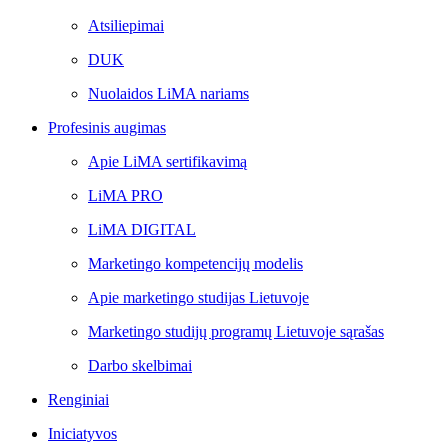
Atsiliepimai
DUK
Nuolaidos LiMA nariams
Profesinis augimas
Apie LiMA sertifikavimą
LiMA PRO
LiMA DIGITAL
Marketingo kompetencijų modelis
Apie marketingo studijas Lietuvoje
Marketingo studijų programų Lietuvoje sąrašas
Darbo skelbimai
Renginiai
Iniciatyvos