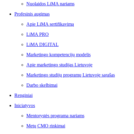
Nuolaidos LiMA nariams
Profesinis augimas
Apie LiMA sertifikavimą
LiMA PRO
LiMA DIGITAL
Marketingo kompetencijų modelis
Apie marketingo studijas Lietuvoje
Marketingo studijų programų Lietuvoje sąrašas
Darbo skelbimai
Renginiai
Iniciatyvos
Mentorystės programa nariams
Metų CMO rinkimai