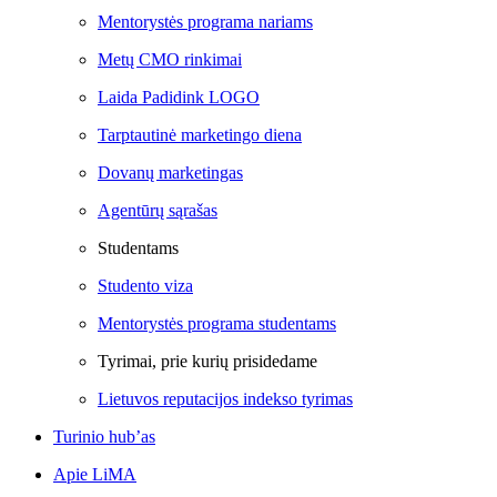
Mentorystės programa nariams
Metų CMO rinkimai
Laida Padidink LOGO
Tarptautinė marketingo diena
Dovanų marketingas
Agentūrų sąrašas
Studentams
Studento viza
Mentorystės programa studentams
Tyrimai, prie kurių prisidedame
Lietuvos reputacijos indekso tyrimas
Turinio hub’as
Apie LiMA