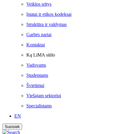
Veiklos sritys
Įstatai ir etikos kodeksai
Struktūra ir valdymas
Garbės nariai
Kontaktai
Ką LiMA siūlo
Vadovams
Studentams
Švietimui
Viešajam sektoriui
Specialistams
EN
Susisiek