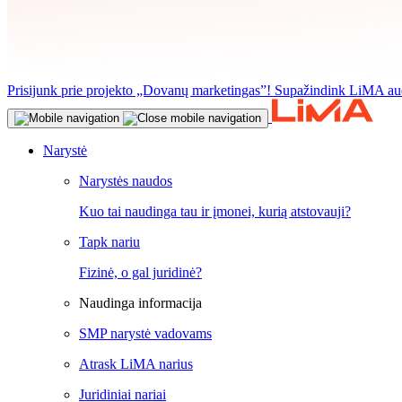
Prisijunk prie projekto „Dovanų marketingas”! Supažindink LiMA aud
Narystė
Narystės naudos
Kuo tai naudinga tau ir įmonei, kurią atstovauji?
Tapk nariu
Fizinė, o gal juridinė?
Naudinga informacija
SMP narystė vadovams
Atrask LiMA narius
Juridiniai nariai