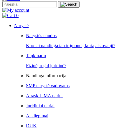
0
Narystė
Narystės naudos
Kuo tai naudinga tau ir įmonei, kurią atstovauji?
Tapk nariu
Fizinė, o gal juridinė?
Naudinga informacija
SMP narystė vadovams
Atrask LiMA narius
Juridiniai nariai
Atsiliepimai
DUK