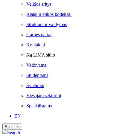
Veiklos sritys
Įstatai ir etikos kodeksai
Struktūra ir valdymas
Garbės nariai
Kontaktai
Ką LiMA siūlo
Vadovams
Studentams
Švietimui
Viešajam sektoriui
Specialistams
EN
Susisiek