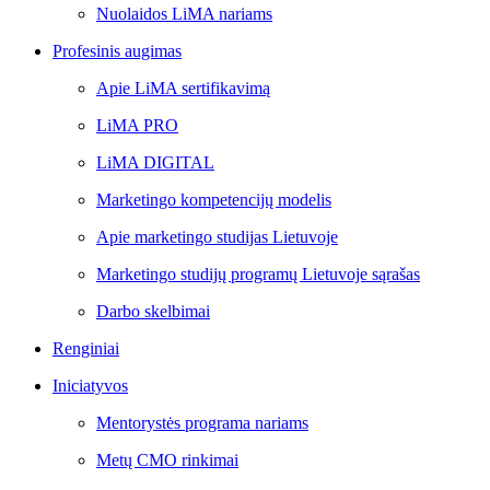
Nuolaidos LiMA nariams
Profesinis augimas
Apie LiMA sertifikavimą
LiMA PRO
LiMA DIGITAL
Marketingo kompetencijų modelis
Apie marketingo studijas Lietuvoje
Marketingo studijų programų Lietuvoje sąrašas
Darbo skelbimai
Renginiai
Iniciatyvos
Mentorystės programa nariams
Metų CMO rinkimai