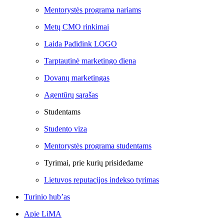
Mentorystės programa nariams
Metų CMO rinkimai
Laida Padidink LOGO
Tarptautinė marketingo diena
Dovanų marketingas
Agentūrų sąrašas
Studentams
Studento viza
Mentorystės programa studentams
Tyrimai, prie kurių prisidedame
Lietuvos reputacijos indekso tyrimas
Turinio hub’as
Apie LiMA