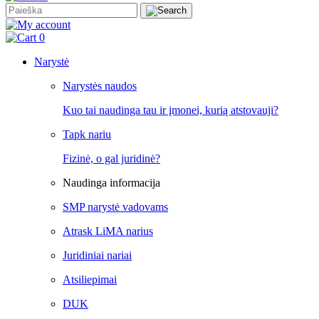
0
Narystė
Narystės naudos
Kuo tai naudinga tau ir įmonei, kurią atstovauji?
Tapk nariu
Fizinė, o gal juridinė?
Naudinga informacija
SMP narystė vadovams
Atrask LiMA narius
Juridiniai nariai
Atsiliepimai
DUK