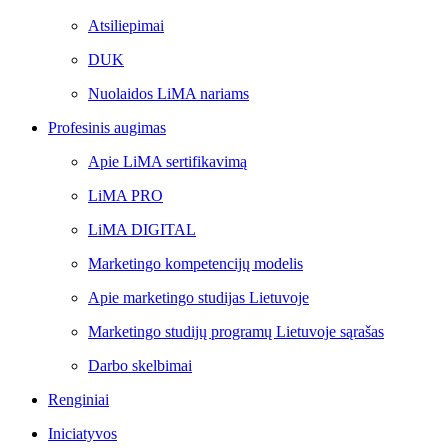
Atsiliepimai
DUK
Nuolaidos LiMA nariams
Profesinis augimas
Apie LiMA sertifikavimą
LiMA PRO
LiMA DIGITAL
Marketingo kompetencijų modelis
Apie marketingo studijas Lietuvoje
Marketingo studijų programų Lietuvoje sąrašas
Darbo skelbimai
Renginiai
Iniciatyvos