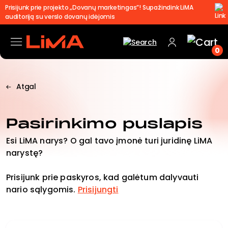
Prisijunk prie projekto „Dovanų marketingas”! Supažindink LiMA
auditoriją su verslo dovanų idėjomis
0
Atgal
Pasirinkimo puslapis
Esi LiMA narys? O gal tavo įmonė turi juridinę LiMA
narystę?
Prisijunk prie paskyros, kad galėtum dalyvauti
nario sąlygomis.
Prisijungti