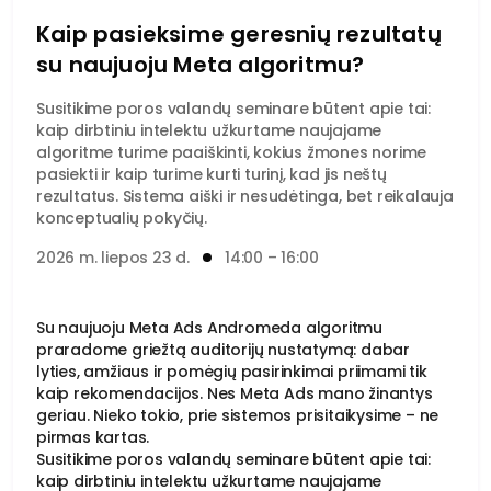
Kaip pasieksime geresnių rezultatų
su naujuoju Meta algoritmu?
Susitikime poros valandų seminare būtent apie tai:
kaip dirbtiniu intelektu užkurtame naujajame
algoritme turime paaiškinti, kokius žmones norime
pasiekti ir kaip turime kurti turinį, kad jis neštų
rezultatus. Sistema aiški ir nesudėtinga, bet reikalauja
konceptualių pokyčių.
2026 m. liepos 23 d.
14:00 – 16:00
Su naujuoju Meta Ads Andromeda algoritmu
praradome griežtą auditorijų nustatymą: dabar
lyties, amžiaus ir pomėgių pasirinkimai priimami tik
kaip rekomendacijos. Nes Meta Ads mano žinantys
geriau. Nieko tokio, prie sistemos prisitaikysime – ne
pirmas kartas.
Susitikime poros valandų seminare būtent apie tai:
kaip dirbtiniu intelektu užkurtame naujajame