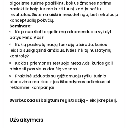
algoritme turime paaiškinti, kokius žmones norime
pasiekti ir kaip turime kurti turinį, kad jis neštų
rezultatus. Sistema aiški ir nesudėtinga, bet reikalauja
konceptualių pokyčių.
Seminare:
Kaip nuo šiol targetinimą rekomenduoja vykdyti
patys Meta Ads?
Kokių paslėptų naujų funkcijų atsirado, kurios
leidžia susigrąžinti amžiaus, lyties ir kitų nustatymų
kontrolę?
Kokias priemones testuoja Meta Ads, kurios gali
atsirasti pas visus dar šią vasarą
Praktinė užduotis su grįžtamuoju ryšiu: turinio
planavimo matrica ir jos išbandymas artimiausiai
reklaminei kampanijai
Svarbu: kad užbaigtum registraciją – eik į krepšelį.
Užsakymas