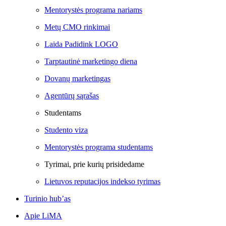
Mentorystės programa nariams
Metų CMO rinkimai
Laida Padidink LOGO
Tarptautinė marketingo diena
Dovanų marketingas
Agentūrų sąrašas
Studentams
Studento viza
Mentorystės programa studentams
Tyrimai, prie kurių prisidedame
Lietuvos reputacijos indekso tyrimas
Turinio hub’as
Apie LiMA