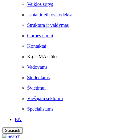
Veiklos sritys
Įstatai ir etikos kodeksai
Struktūra ir valdymas
Garbės nariai
Kontaktai
Ką LiMA siūlo
Vadovams
Studentams
Švietimui
Viešajam sektoriui
Specialistams
EN
Susisiek