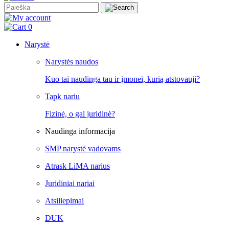
0
Narystė
Narystės naudos
Kuo tai naudinga tau ir įmonei, kurią atstovauji?
Tapk nariu
Fizinė, o gal juridinė?
Naudinga informacija
SMP narystė vadovams
Atrask LiMA narius
Juridiniai nariai
Atsiliepimai
DUK