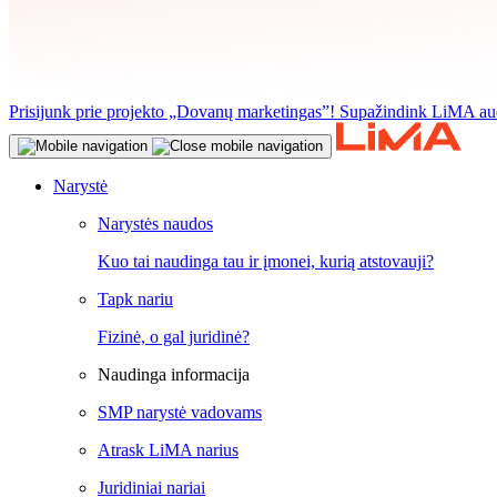
Prisijunk prie projekto „Dovanų marketingas”! Supažindink LiMA aud
Narystė
Narystės naudos
Kuo tai naudinga tau ir įmonei, kurią atstovauji?
Tapk nariu
Fizinė, o gal juridinė?
Naudinga informacija
SMP narystė vadovams
Atrask LiMA narius
Juridiniai nariai