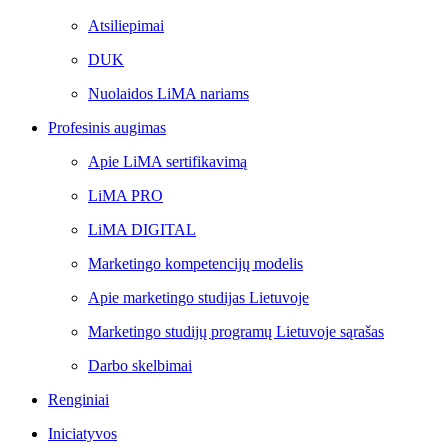
Atsiliepimai
DUK
Nuolaidos LiMA nariams
Profesinis augimas
Apie LiMA sertifikavimą
LiMA PRO
LiMA DIGITAL
Marketingo kompetencijų modelis
Apie marketingo studijas Lietuvoje
Marketingo studijų programų Lietuvoje sąrašas
Darbo skelbimai
Renginiai
Iniciatyvos