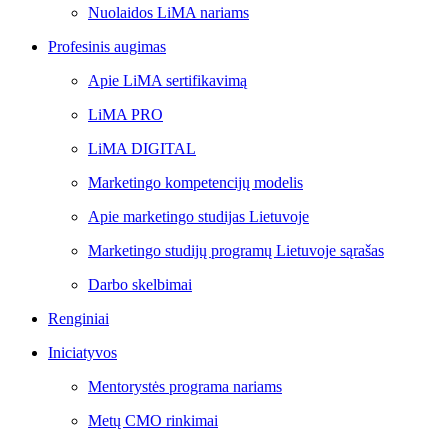
Nuolaidos LiMA nariams
Profesinis augimas
Apie LiMA sertifikavimą
LiMA PRO
LiMA DIGITAL
Marketingo kompetencijų modelis
Apie marketingo studijas Lietuvoje
Marketingo studijų programų Lietuvoje sąrašas
Darbo skelbimai
Renginiai
Iniciatyvos
Mentorystės programa nariams
Metų CMO rinkimai