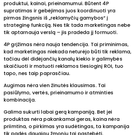
produktui, kainai, prieinamumui. Būtent 4P
supratimas ir gebėjimas juos koordinuoti yra
pirmas žingsnis iš „reklamyčių gamybos“ į
strateginę funkciją. Nes tik tada marketingas nebe
tik aptarnauja verslą – jis pradeda jį formuoti.
4P grįžimas nėra nauja tendencija. Tai priminimas,
kad marketingas niekada neturėjo būti tik reklama,
tačiau dėl didėjančių kanalų kiekio ir galimybės
skaičiuoti ir matuoti reklamos tiesioginį ROI, tuo
tapo, nes taip paprasčiau.
Augimas nėra vien žinutės klausimas. Tai
pasiūlymo, vertės, prieinamumo ir atminties
kombinacija.
Galima sukurti labai gerą kampaniją. Bet jei
produktas nėra pakankamai geras, kaina nėra
priimtina, o pirkimas yra sudėtingas, ta kampanija
tik padės daugiau žmonių tai pastebėti.