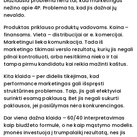
Didžiausia problema nėra tai, kad marketingas
nežino apie 4P. Problema ta, kad jis dažnai jų
nevaldo.
Produktas priklauso produktų vadovams. Kaina –
finansams. Vieta – distribucijai ar e. komercijai.
Marketingui lieka komunikacija. Tada iš
marketingo tikimasi verslo rezultatų, kurių jis negali
pilnai kontroliuoti, arba nesitikima nieko ir tai
tampa pirmu kandidatu kai reikia mažinti kaštus.
Kita klaida – per didelis tikėjimas, kad
performance marketingas gali išspręsti
struktūrines problemas. Taip, jis gali efektyviai
surinkti esamą paklausą. Bet jis negali sukurti
paklausos, jei pasiūlymas nėra konkurencingas.
Dar viena dažna klaida – 60/40 interpretavimas
kaip biudžeto formulė, o ne kaip mąstymo modelis.
Įmonės investuoja į trumpalaikį rezultatą, nes jis