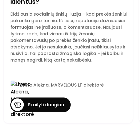
klientus?
Didžiausia socialinių tinklų iliuzija – kad prekės ženklui
pakanka gero turinio. Iš tiesų reputacija dažniausiai
formuojasi ne įrašuose, o komentaruose. Naujausi
tyrimai rodo, kad vienas iš trijų žmonių,
pakomentavusių po prekės ženklo įrašu, tikisi
atsakymo. Jei jo nesulaukia, jaučiasi neišklausytas ir
nusivilia. Tai paprasta žmogiška logika – jei kalbu ir
manęs negirdi, kitą kartą nekalbėsiu.
Liveta Alekna, MARVELOUS LT direktorė
Skaityti daugiau