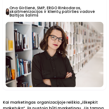
Ona Girčienė, SMP, ERGO Rinkodaros,
skaitmenizacijos ir klientų patirties vadovė
Baltijos šalims
Kai marketingas organizacijoje reiškia „iškepkit
maketuką“, jis nustoja būti marketingu. Jis tampa