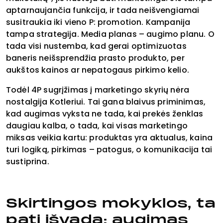
aptarnaujančia funkcija, ir tada neišvengiamai
susitraukia iki vieno P: promotion. Kampanija
tampa strategija. Media planas – augimo planu. O
tada visi nustemba, kad gerai optimizuotas
baneris neišsprendžia prasto produkto, per
aukštos kainos ar nepatogaus pirkimo kelio.
Todėl 4P sugrįžimas į marketingo skyrių nėra
nostalgija Kotleriui. Tai gana blaivus priminimas,
kad augimas vyksta ne tada, kai prekės ženklas
daugiau kalba, o tada, kai visas marketingo
miksas veikia kartu: produktas yra aktualus, kaina
turi logiką, pirkimas – patogus, o komunikacija tai
sustiprina.
Skirtingos mokyklos, ta
pati išvada: augimas