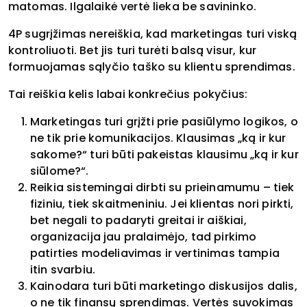
matomas. Ilgalaikė vertė lieka be savininko.
4P sugrįžimas nereiškia, kad marketingas turi viską
kontroliuoti. Bet jis turi turėti balsą visur, kur
formuojamas sąlyčio taško su klientu sprendimas.
Tai reiškia kelis labai konkrečius pokyčius:
Marketingas turi grįžti prie pasiūlymo logikos, o
ne tik prie komunikacijos. Klausimas „ką ir kur
sakome?“ turi būti pakeistas klausimu „ką ir kur
siūlome?“.
Reikia sistemingai dirbti su prieinamumu – tiek
fiziniu, tiek skaitmeniniu. Jei klientas nori pirkti,
bet negali to padaryti greitai ir aiškiai,
organizacija jau pralaimėjo, tad pirkimo
patirties modeliavimas ir vertinimas tampia
itin svarbiu.
Kainodara turi būti marketingo diskusijos dalis,
o ne tik finansų sprendimas. Vertės suvokimas