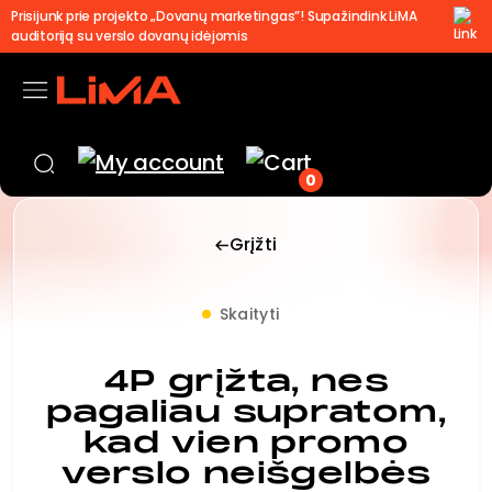
Prisijunk prie projekto „Dovanų marketingas”! Supažindink LiMA
auditoriją su verslo dovanų idėjomis
0
Grįžti
Skaityti
4P grįžta, nes
pagaliau supratom,
kad vien promo
verslo neišgelbės